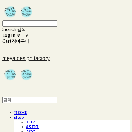
Search
검색
Log In
로그인
Cart
장바구니
meya design factory
HOME
shop
TOP
SKIRT
ACC