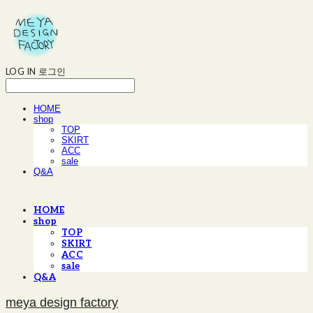
LOG IN
로그인
HOME
shop
TOP
SKIRT
ACC
sale
Q&A
HOME
shop
TOP
SKIRT
ACC
sale
Q&A
meya design factory