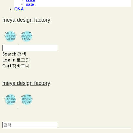
sale
Q&A
meya design factory
Search
검색
Log In
로그인
Cart
장바구니
meya design factory